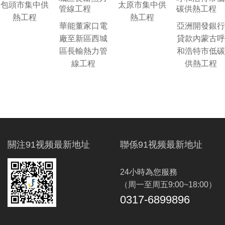
包頭市集中供
太原市集中供
熱工程
熱工程
華能董家口電
亞洲開發銀行
廠至新區西城
貸款內蒙古呼
區長輸熱力管
和浩特市低碳
線工程
供熱工程
關注91视频最新地址
聯係91视频最新地址
24小時為您服務
（周一至周五9:00~18:00）
0317-6899896